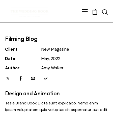
Searc
0
Filming Blog
Client
New Magazine
Date
May, 2022
Author
Amy Walker
Twitter
Facebook
Email
Copy
URL
to
Design and Animation
clipboard
Tesla Brand Book Dicta sunt explicabo. Nemo enim
ipsam voluptatem quia voluptas sit aspernatur aut odit