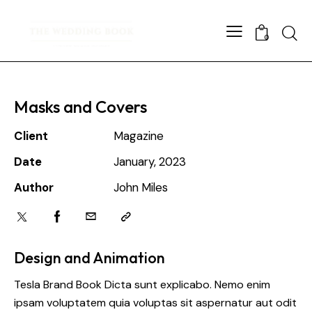
Searc
0
Masks and Covers
Client
Magazine
Date
January, 2023
Author
John Miles
Twitter
Facebook
Email
Copy
URL
to
Design and Animation
clipboard
Tesla Brand Book Dicta sunt explicabo. Nemo enim
ipsam voluptatem quia voluptas sit aspernatur aut odit